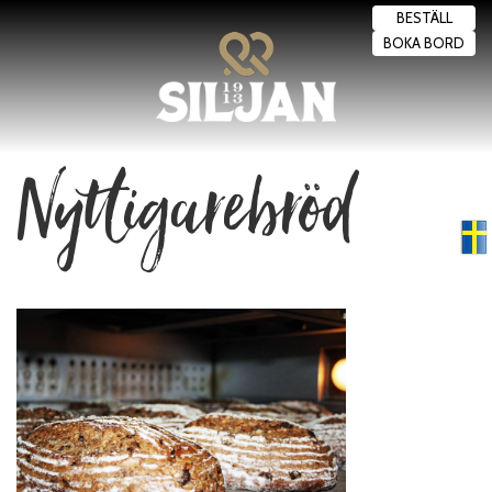
BESTÄLL
BOKA BORD
Nyttigarebröd
Swedish
▼