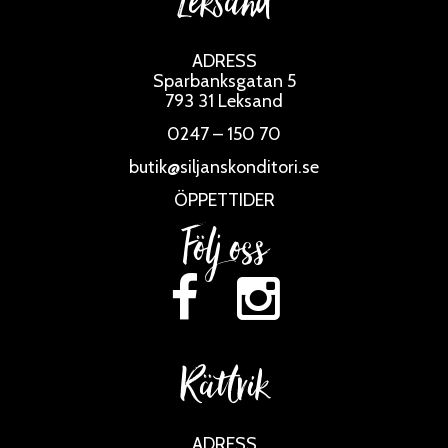
Leksand
ADRESS
Sparbanksgatan 5
793 31 Leksand
0247 – 150 70
butik@siljanskonditori.se
ÖPPETTIDER
Följ oss
Rättvik
ADRESS