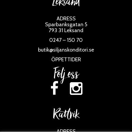
Leksand
ADRESS
Sparbanksgatan 5
793 31 Leksand
0247 – 150 70
butik@siljanskonditori.se
ÖPPETTIDER
Följ oss
Rättvik
ADRESS