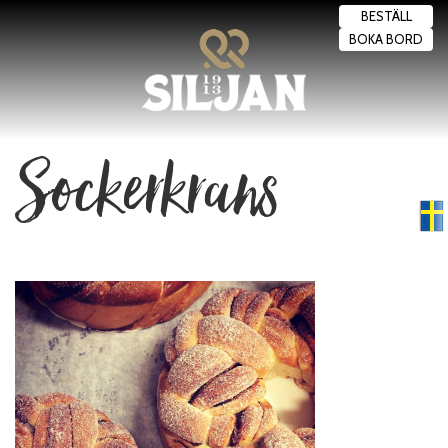
BESTÄLL
BOKA BORD
Sockerkrans
Swedish
▼