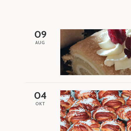
09
AUG
04
OKT