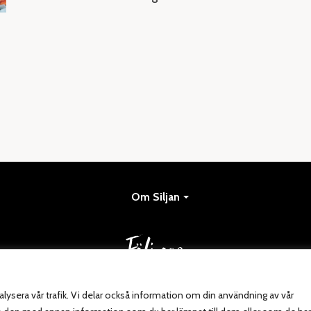
Om Siljan
Följ oss
Rä
lysera vår trafik. Vi delar också information om din användning av vår
AD