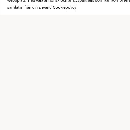
webbplats med våra annons- och analyspartners som kan kombinera 
Sparbanksgatan 5
samlat in från din använd
Cookiepolicy
793 31 Leksand
0247 – 150 70
butik@siljanskonditori.se
ÖPPETTIDER