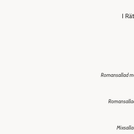
I Rä
Romansallad med 
Romansallad 
Mixsalla