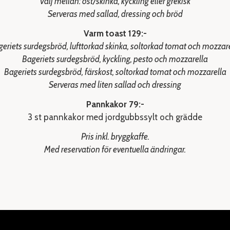
Välj mellan: ost/skinka, kyckling eller grekisk
Serveras med sallad, dressing och bröd
Varm toast 129:-
eriets surdegsbröd, lufttorkad skinka, soltorkad tomat och mozzar
Bageriets surdegsbröd, kyckling, pesto och mozzarella
Bageriets surdegsbröd, färskost, soltorkad tomat och mozzarella
Serveras med liten sallad och dressing
Pannkakor 79:-
3 st pannkakor med jordgubbssylt och grädde
Pris inkl. bryggkaffe.
Med reservation för eventuella ändringar.