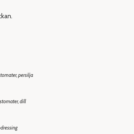
ckan.
tomater, persilja
tomater, dill
odressing