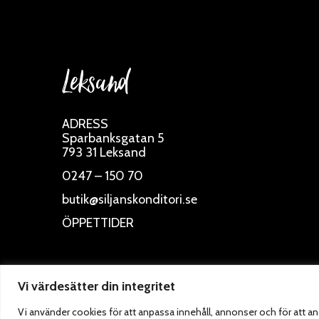
Leksand
ADRESS
Sparbanksgatan 5
793 31 Leksand
0247 – 150 70
butik@siljanskonditori.se
ÖPPETTIDER
Vi värdesätter din integritet
Vi använder cookies för att anpassa innehåll, annonser och för att ana