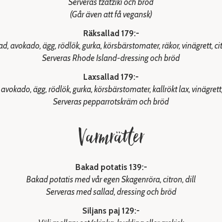
Serveras tzatziki och bröd
(Går även att få vegansk)
Räksallad 179:-
d, avokado, ägg, rödlök, gurka, körsbärstomater, räkor, vinägrett, cit
Serveras Rhode Island-dressing och bröd
Laxsallad 179:-
avokado, ägg, rödlök, gurka, körsbärstomater, kallrökt lax, vinägrett, 
Serveras pepparrotskräm och bröd
Varmrätter
Bakad potatis 139:-
Bakad potatis med vår egen Skagenröra, citron, dill
Serveras med sallad, dressing och bröd
Siljans paj 129:-