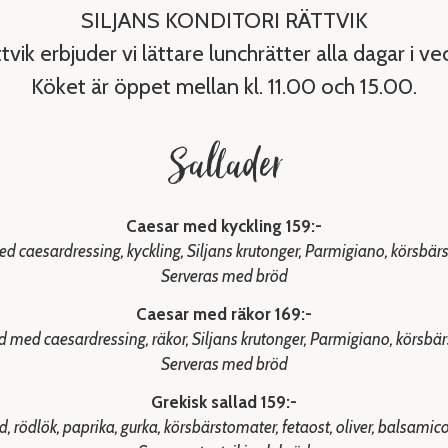
SILJANS KONDITORI RÄTTVIK
ttvik erbjuder vi lättare lunchrätter alla dagar i ve
Köket är öppet mellan kl. 11.00 och 15.00.
Sallader
Caesar med kyckling 159:-
caesardressing, kyckling, Siljans krutonger, Parmigiano, körsbärs
Serveras med bröd
Caesar med räkor 169:-
med caesardressing, räkor, Siljans krutonger, Parmigiano, körsbärs
Serveras med bröd
Grekisk sallad 159:-
d, rödlök, paprika, gurka, körsbärstomater, fetaost, oliver, balsamic