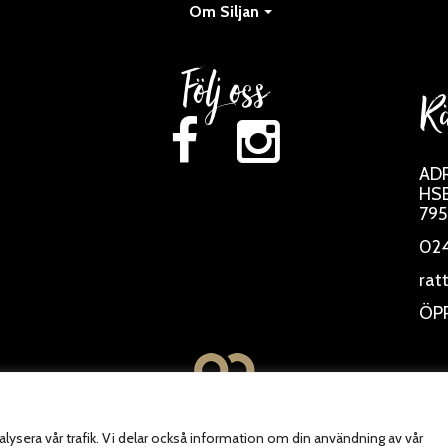
Om Siljan
Följ oss
Rä
AD
HSB
795
024
rat
ÖP
lysera vår trafik. Vi delar också information om din användning av vår