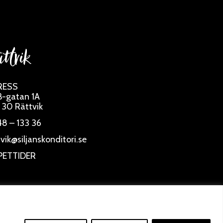
ttvik
RESS
-gatan 1A
 30 Rättvik
8 – 133 36
tvik@siljanskonditori.se
PETTIDER