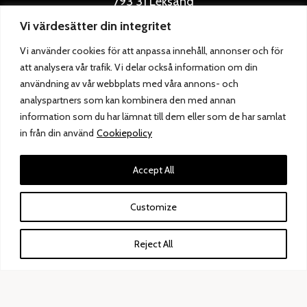
793 31 Leksand
0247 – 150 70
Vi värdesätter din integritet
butik@siljanskonditori.se
Vi använder cookies för att anpassa innehåll, annonser och för
att analysera vår trafik. Vi delar också information om din
ÖPPETTIDER
användning av vår webbplats med våra annons- och
Följ oss
analyspartners som kan kombinera den med annan
information som du har lämnat till dem eller som de har samlat
in från din använd
Cookiepolicy
Accept All
Rättvik
Customize
ADRESS
Reject All
HSB-gatan 1A
795 30 Rättvik
0248 – 133 36