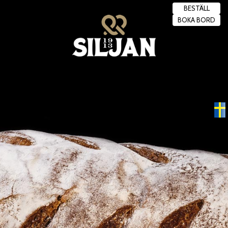
BESTÄLL
BOKA BORD
Swedish
▼