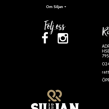
Om Siljan
Följ oss
Rä
AD
HSB
795
024
rat
ÖP