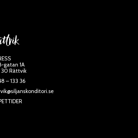
ttvik
RESS
-gatan 1A
 30 Rättvik
8 – 133 36
tvik@siljanskonditori.se
PETTIDER