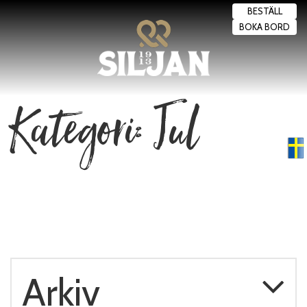
BESTÄLL
BOKA BORD
Kategori: Jul
Swedish
▼
Arkiv