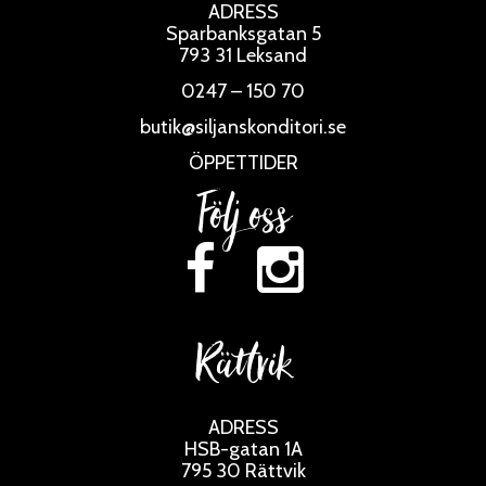
ADRESS
Sparbanksgatan 5
793 31 Leksand
0247 – 150 70
butik@siljanskonditori.se
ÖPPETTIDER
Följ oss
Rättvik
ADRESS
HSB-gatan 1A
795 30 Rättvik