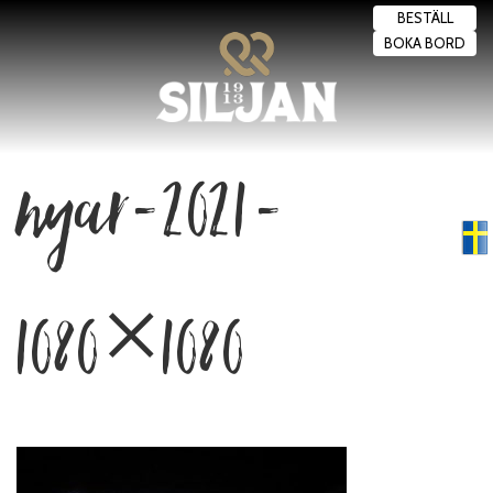
BESTÄLL
BOKA BORD
nyar-2021-
Swedish
▼
1080×1080