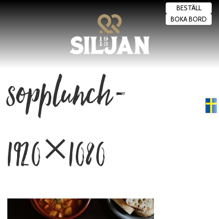
BESTÄLL
BOKA BORD
sopplunch-
Swedish
▼
1920×1080