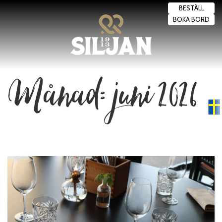
BESTÄLL
BOKA BORD
Månad:
juni 2026
Swedish
▼