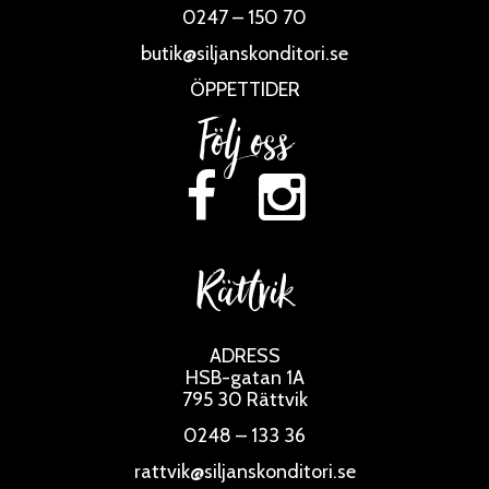
0247 – 150 70
butik@siljanskonditori.se
ÖPPETTIDER
Följ oss
Rättvik
ADRESS
HSB-gatan 1A
795 30 Rättvik
0248 – 133 36
rattvik@siljanskonditori.se