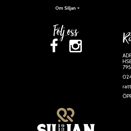
Om Siljan
Följ oss
Rä
AD
HSB
795
024
rat
ÖP