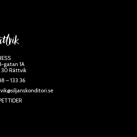
ttvik
RESS
-gatan 1A
 30 Rättvik
8 – 133 36
tvik@siljanskonditori.se
PETTIDER