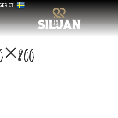
SERIET
00×800