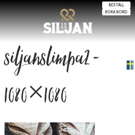
BESTÄLL
BOKA BORD
siljanslimpa2-
Swedish
▼
1080×1080