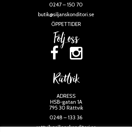
0247 – 150 70
butik@siljanskonditori.se
ÖPPETTIDER
Följ oss
Rättvik
ADRESS
HSB-gatan 1A
795 30 Rättvik
0248 – 133 36
rattvik@siljanskonditori.se