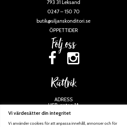
793 31 Leksand
0247 – 150 70
butik@siljanskonditori.se
ÖPPETTIDER
Följ oss
Rättvik
ADRESS
HSB-gatan 1A
795 30 Rättvik
Vi värdesätter din integritet
0248 – 133 36
Vi använder cookies för att anpassa innehåll, annonser och för