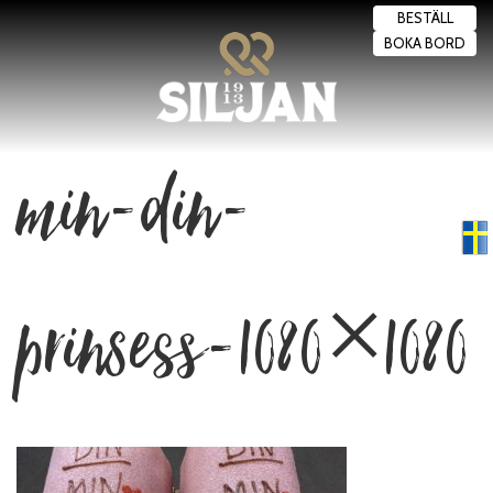
BESTÄLL
BOKA BORD
min-din-
Swedish
▼
prinsess-1080×1080