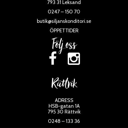
793 31 Leksand
0247 – 150 70
butik@siljanskonditori.se
ÖPPETTIDER
Följ oss
Rättvik
ADRESS
HSB-gatan 1A
795 30 Rättvik
0248 – 133 36