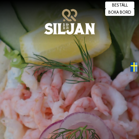
BESTÄLL
BOKA BORD
Swedish
▼