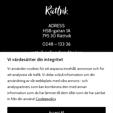
Rättvik
ADRESS
HSB-gatan 1A
795 30 Rättvik
0248 – 133 36
rattvik@siljanskonditori.se
Vi värdesätter din integritet
ÖPPETTIDER
Vi använder cookies för att anpassa innehåll, annonser och för
att analysera vår trafik. Vi delar också information om din
användning av vår webbplats med våra annons- och
analyspartners som kan kombinera den med annan
information som du har lämnat till dem eller som de har samlat
in från din använd
Cookiepolicy
Accept All