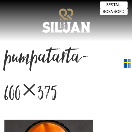
BESTÄLL
BOKA BORD
pumpatarta-
Swedish
▼
600×375