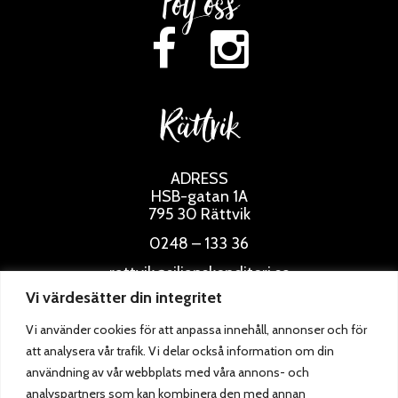
Följ oss
Rättvik
ADRESS
HSB-gatan 1A
795 30 Rättvik
0248 – 133 36
rattvik@siljanskonditori.se
Vi värdesätter din integritet
ÖPPETTIDER
Vi använder cookies för att anpassa innehåll, annonser och för
att analysera vår trafik. Vi delar också information om din
användning av vår webbplats med våra annons- och
analyspartners som kan kombinera den med annan