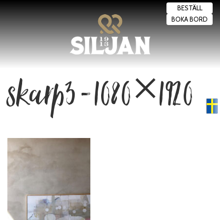
BESTÄLL
BOKA BORD
skarp3-1080×1920
Swedish
▼