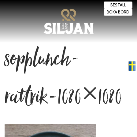
BESTÄLL
BOKA BORD
sopplunch-
Swedish
▼
rattvik-1080×1080