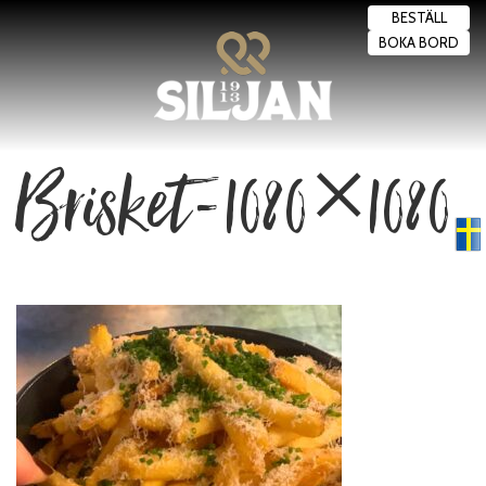
BESTÄLL
BOKA BORD
Brisket-1080×1080
Swedish
▼