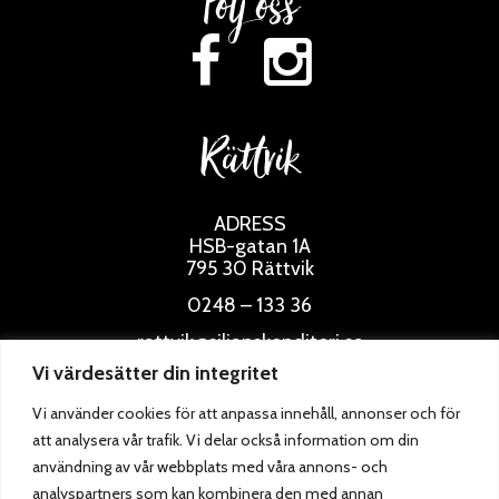
Följ oss
Rättvik
ADRESS
HSB-gatan 1A
795 30 Rättvik
0248 – 133 36
rattvik@siljanskonditori.se
Vi värdesätter din integritet
ÖPPETTIDER
Vi använder cookies för att anpassa innehåll, annonser och för
att analysera vår trafik. Vi delar också information om din
användning av vår webbplats med våra annons- och
analyspartners som kan kombinera den med annan