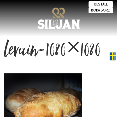
BESTÄLL
BOKA BORD
levain-1080×1080
Swedish
▼