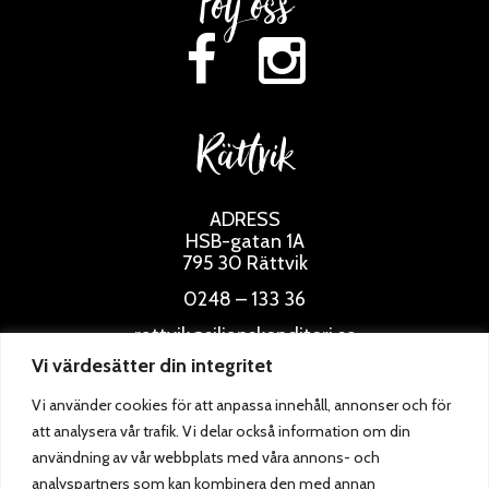
Följ oss
Rättvik
ADRESS
HSB-gatan 1A
795 30 Rättvik
0248 – 133 36
rattvik@siljanskonditori.se
Vi värdesätter din integritet
ÖPPETTIDER
Vi använder cookies för att anpassa innehåll, annonser och för
att analysera vår trafik. Vi delar också information om din
användning av vår webbplats med våra annons- och
analyspartners som kan kombinera den med annan