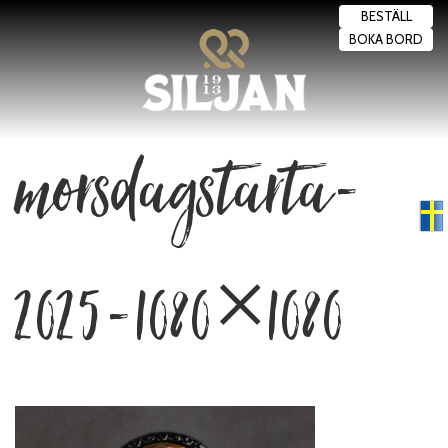
BESTÄLL
BOKA BORD
morsdagstarta-
Swedish
▼
2025-1080×1080