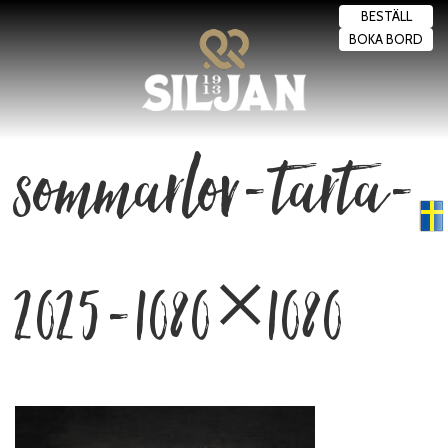
BESTÄLL
BOKA BORD
sommarlov-tarta-
Swedish
▼
2025-1080×1080