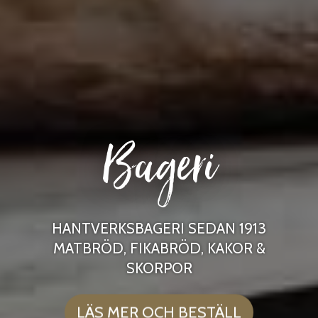
Bageri
HANTVERKSBAGERI SEDAN 1913
MATBRÖD, FIKABRÖD, KAKOR &
SKORPOR
LÄS MER OCH BESTÄLL