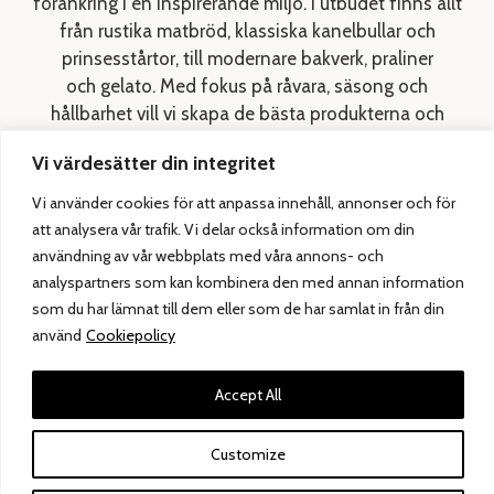
förankring i en inspirerande miljö. I utbudet finns allt
från rustika matbröd, klassiska kanelbullar och
prinsesstårtor, till modernare bakverk, praliner
och gelato. Med fokus på råvara, säsong och
hållbarhet vill vi skapa de bästa produkterna och
goda smakupplevelser. ​
Vi värdesätter din integritet
Från och med 1 september finns vi även i Rättvik vid
Vi använder cookies för att anpassa innehåll, annonser och för
torget, tidigare Fricks Konditori.
att analysera vår trafik. Vi delar också information om din
I vår kvällsrestaurang
Brasserie Siljan
i Leksand, står
användning av vår webbplats med våra annons- och
råvaran och hantverket i centrum. Här kan du njuta av vår
analyspartners som kan kombinera den med annan information
à la carte-meny som ständigt byts efter säsong.
som du har lämnat till dem eller som de har samlat in från din
använd
Cookiepolicy
Varmt välkommen till Siljan!
Accept All
Customize