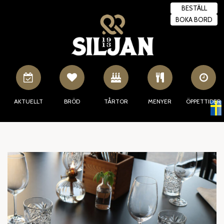
BESTÄLL
BOKA BORD
BOKA NU
AKTUELLT
BRÖD
TÅRTOR
MENYER
ÖPPETTIDER
Swedish
▼