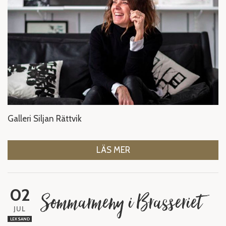
Galleri Siljan Rättvik
LÄS MER
02
Sommarmeny i Brasseriet
JUL
LEKSAND