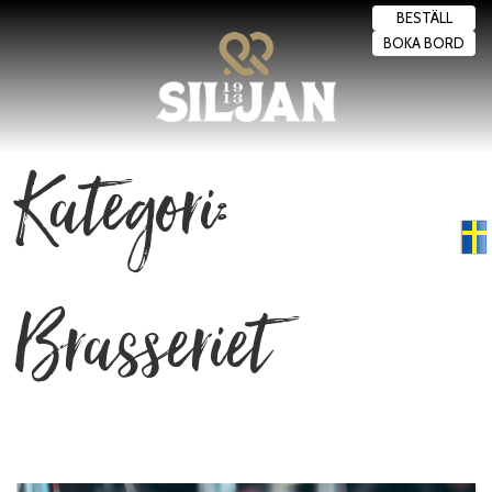
BESTÄLL
BOKA BORD
Kategori:
Swedish
▼
Brasseriet