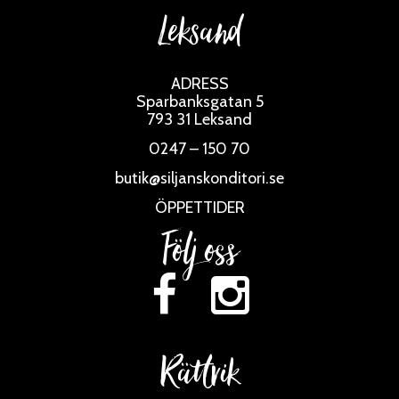
Leksand
ADRESS
Sparbanksgatan 5
793 31 Leksand
0247 – 150 70
butik@siljanskonditori.se
ÖPPETTIDER
Följ oss
Rättvik